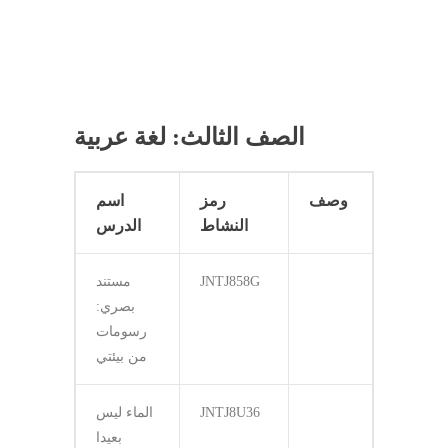
الصف الثالث: لغة عربية
وصف
رمز
اسم
النشاط
الدرس
JNTJ858G
مستند
بصري:
رسومات
من بيئتي
JNTJ8U36
الماء ليس
بعيدا