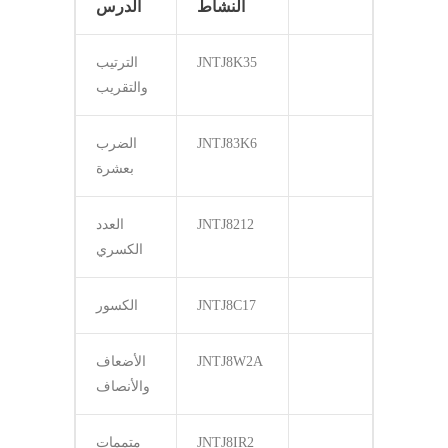
النشاط
الدرس
JNTJ8K35
الترتيب
والتقريب
JNTJ83K6
الضرب
بعشرة
JNTJ8212
العدد
الكسري
JNTJ8C17
الكسور
JNTJ8W2A
الأضعاف
والأنصاف
JNTJ8IR2
متممات