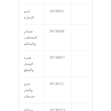
JNTJ88YJ
اسم
الإشارة
JNTJ8N6E
ضمائر
المخاطب
والمتكلم
JNTJ8RV7
همزة
الوصل
والقطع
JNTJ8132
جدي
والبحر
صديقان
JNTJ8UEV
محاكاة